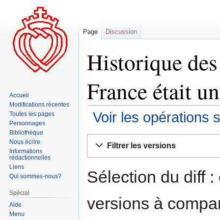
Page
Discussion
Historique des
France était un
Accueil
Modifications récentes
Voir les opérations 
Toutes les pages
Personnages
Bibliothèque
Aller
Aller
Nous écrire
Filtrer les versions
à
à
Informations
rédactionnelles
la
la
Liens
navigation
recherche
Sélection du diff 
Qui sommes-nous?
Spécial
versions à compar
Aide
Menu