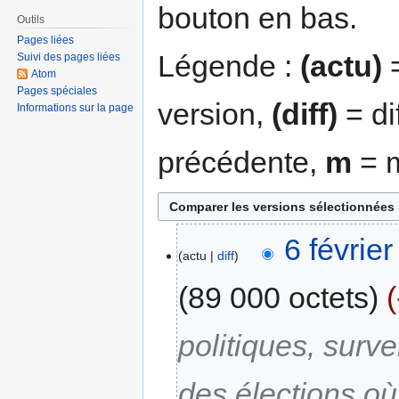
bouton en bas.
Outils
Pages liées
Légende :
(actu)
=
Suivi des pages liées
Atom
Pages spéciales
version,
(diff)
= di
Informations sur la page
précédente,
m
= m
6 févrie
actu
diff
89 000 octets
politiques, surve
des élections où