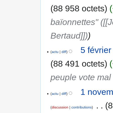
88 958 octets
baïonnettes" ([
Bertaud]])
5 févrie
actu
diff
88 491 octets
peuple vote mal
1 novem
actu
diff
‎
8
discussion
contributions