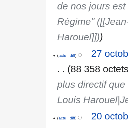
de nos jours est 
Régime" ([[Jean
Harouel]])
27 octob
actu
diff
88 358 octet
plus directif qu
Louis Harouel|J
20 octob
actu
diff