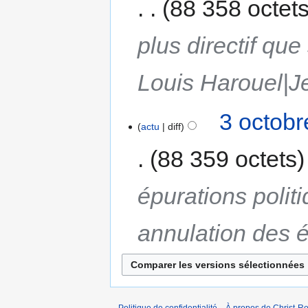
88 358 octet
plus directif qu
Louis Harouel|J
3 octobr
actu
diff
88 359 octets
épurations polit
annulation des é
Politique de confidentialité
À propos de Christ-Ro