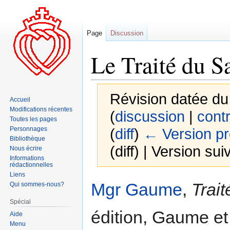
Page
Discussion
Le Traité du S
Révision datée du
Accueil
Modifications récentes
(
discussion
|
contr
Toutes les pages
Personnages
(
diff
)
← Version p
Bibliothèque
(diff) | Version sui
Nous écrire
Informations
rédactionnelles
Liens
Aller
Aller
Mgr Gaume
,
Trait
Qui sommes-nous?
à
à
Spécial
la
la
édition, Gaume et 
Aide
navigation
recherche
Menu