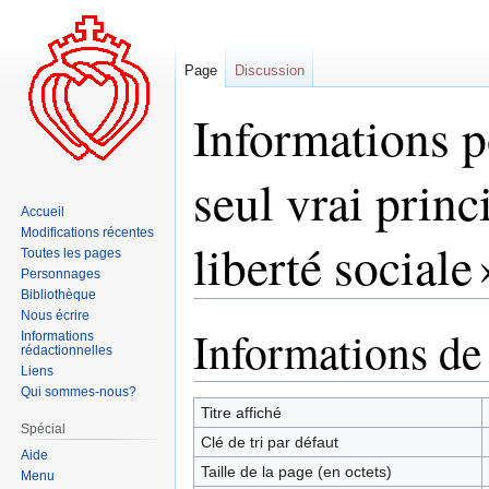
Page
Discussion
Informations p
seul vrai princi
Accueil
Modifications récentes
liberté sociale 
Toutes les pages
Personnages
Bibliothèque
Nous écrire
Informations de
Aller
Aller
Informations
rédactionnelles
à
à
Liens
la
la
Qui sommes-nous?
navigation
recherche
Titre affiché
Spécial
Clé de tri par défaut
Aide
Taille de la page (en octets)
Menu