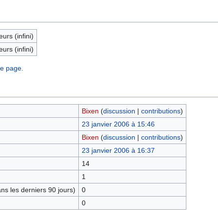
eurs (infini)
eurs (infini)
te page.
Bixen
(
discussion
|
contributions
)
23 janvier 2006 à 15:46
Bixen
(
discussion
|
contributions
)
23 janvier 2006 à 16:37
14
1
s les derniers 90 jours)
0
0