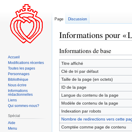
Page
Discussion
Informations pour « 
Informations de base
Aller
Aller
à
à
Accueil
la
la
Modifications récentes
Titre affiché
Toutes les pages
navigation
recherche
Clé de tri par défaut
Personnages
Taille de la page (en octets)
Bibliothèque
Nous écrire
ID de la page
Informations
rédactionnelles
Langue du contenu de la page
Liens
Modèle de contenu de la page
Qui sommes-nous?
Indexation par robots
Spécial
Nombre de redirections vers cette pa
Aide
Comptée comme page de contenu
Menu