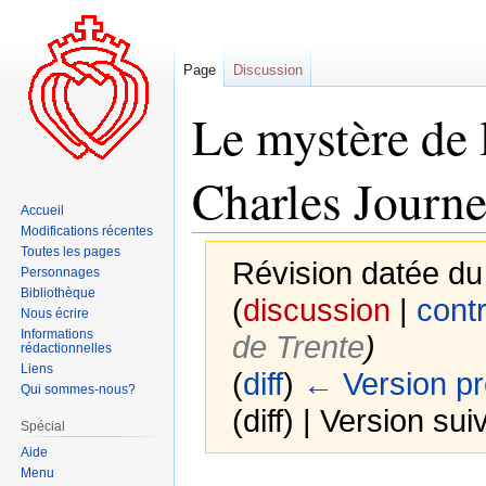
Page
Discussion
Le mystère de l
Charles Journe
Accueil
Modifications récentes
Toutes les pages
Révision datée du
Personnages
Bibliothèque
(
discussion
|
contr
Nous écrire
Informations
de Trente
)
rédactionnelles
Liens
(
diff
)
← Version p
Qui sommes-nous?
(diff) | Version sui
Spécial
Aide
Menu
Aller
Aller