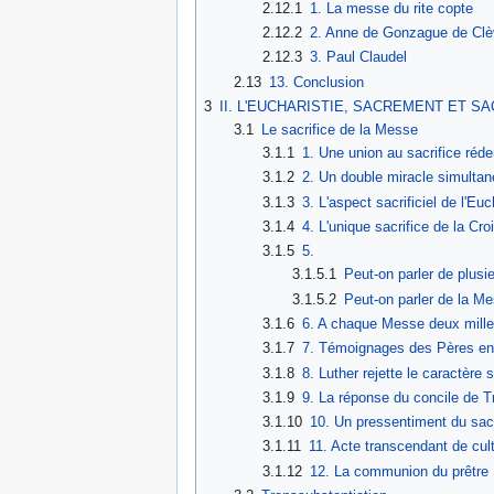
2.12.1
1. La messe du rite copte
2.12.2
2. Anne de Gonzague de Cl
2.12.3
3. Paul Claudel
2.13
13. Conclusion
3
II. L'EUCHARISTIE, SACREMENT ET SA
3.1
Le sacrifice de la Messe
3.1.1
1. Une union au sacrifice réd
3.1.2
2. Un double miracle simultan
3.1.3
3. L'aspect sacrificiel de l'Euc
3.1.4
4. L'unique sacrifice de la Cro
3.1.5
5.
3.1.5.1
Peut-on parler de plusi
3.1.5.2
Peut-on parler de la M
3.1.6
6. A chaque Messe deux mille
3.1.7
7. Témoignages des Pères en 
3.1.8
8. Luther rejette le caractère 
3.1.9
9. La réponse du concile de T
3.1.10
10. Un pressentiment du sac
3.1.11
11. Acte transcendant de cul
3.1.12
12. La communion du prêtre