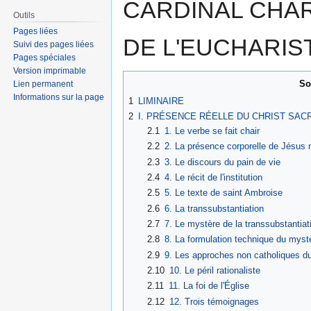
CARDINAL CHAR
à
à
Outils
la
la
Pages liées
DE L'EUCHARIS
navigation
recherche
Suivi des pages liées
Pages spéciales
Version imprimable
So
Lien permanent
Informations sur la page
1
LIMINAIRE
2
I. PRÉSENCE RÉELLE DU CHRIST SA
2.1
1. Le verbe se fait chair
2.2
2. La présence corporelle de Jésus n
2.3
3. Le discours du pain de vie
2.4
4. Le récit de l'institution
2.5
5. Le texte de saint Ambroise
2.6
6. La transsubstantiation
2.7
7. Le mystère de la transsubstantia
2.8
8. La formulation technique du myst
2.9
9. Les approches non catholiques d
2.10
10. Le péril rationaliste
2.11
11. La foi de l'Église
2.12
12. Trois témoignages