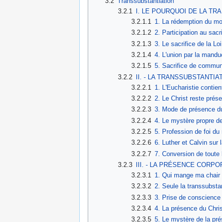
3.2
Transsubstantiation
3.2.1
I. LE POURQUOI DE LA T
3.2.1.1
1. La rédemption du m
3.2.1.2
2. Participation au sacr
3.2.1.3
3. Le sacrifice de la Lo
3.2.1.4
4. L'union par la mandu
3.2.1.5
5. Sacrifice de commu
3.2.2
II. - LA TRANSSUBSTANTIA
3.2.2.1
1. L'Eucharistie contient
3.2.2.2
2. Le Christ reste prése
3.2.2.3
3. Mode de présence du 
3.2.2.4
4. Le mystère propre de
3.2.2.5
5. Profession de foi du 
3.2.2.6
6. Luther et Calvin sur 
3.2.2.7
7. Conversion de toute
3.2.3
III. - LA PRÉSENCE CORP
3.2.3.1
1. Qui mange ma chair 
3.2.3.2
2. Seule la transsubsta
3.2.3.3
3. Prise de conscience 
3.2.3.4
4. La présence du Chris
3.2.3.5
5. Le mystère de la pré