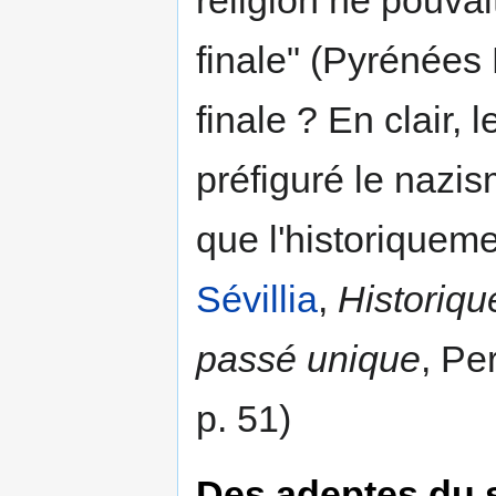
religion ne pouvai
finale" (Pyrénées
finale ? En clair, 
préfiguré le nazi
que l'historiqueme
Sévillia
,
Historiqu
passé unique
, Pe
p. 51)
Des adeptes du 