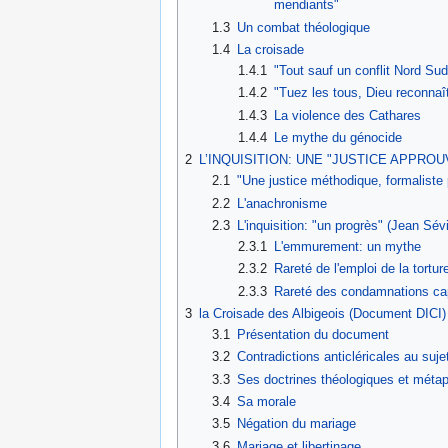
mendiants"
1.3
Un combat théologique
1.4
La croisade
1.4.1
"Tout sauf un conflit Nord Sud
1.4.2
"Tuez les tous, Dieu reconnaî
1.4.3
La violence des Cathares
1.4.4
Le mythe du génocide
2
L’INQUISITION: UNE "JUSTICE APPROUVE
2.1
"Une justice méthodique, formaliste p
2.2
L'anachronisme
2.3
L'inquisition: "un progrès" (Jean Sévil
2.3.1
L'emmurement: un mythe
2.3.2
Rareté de l'emploi de la tortu
2.3.3
Rareté des condamnations cap
3
la Croisade des Albigeois (Document DICI)
3.1
Présentation du document
3.2
Contradictions anticléricales au suje
3.3
Ses doctrines théologiques et méta
3.4
Sa morale
3.5
Négation du mariage
3.6
Mariage et libertinage