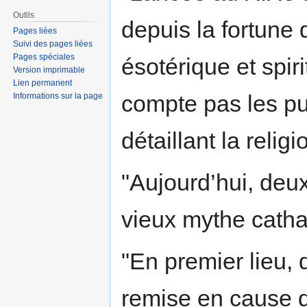
la
la
Outils
depuis la fortune d
navigation
recherche
Pages liées
Suivi des pages liées
Pages spéciales
ésotérique et spiri
Version imprimable
Lien permanent
compte pas les p
Informations sur la page
détaillant la reli
"Aujourd’hui, deux
vieux mythe catha
"En premier lieu,
remise en cause d