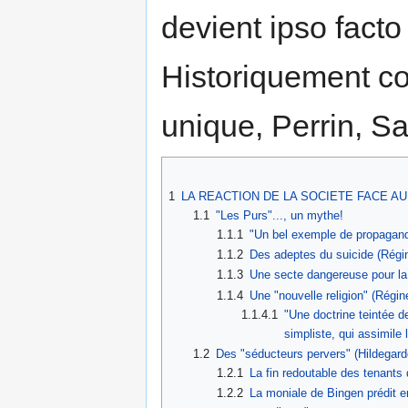
devient ipso fact
Historiquement cor
unique, Perrin, S
1
LA REACTION DE LA SOCIETE FACE A
1.1
"Les Purs"..., un mythe!
1.1.1
"Un bel exemple de propagande
1.1.2
Des adeptes du suicide (Régi
1.1.3
Une secte dangereuse pour la 
1.1.4
Une "nouvelle religion" (Régi
1.1.4.1
"Une doctrine teintée d
simpliste, qui assimile 
1.2
Des "séducteurs pervers" (Hildegard
1.2.1
La fin redoutable des tenants 
1.2.2
La moniale de Bingen prédit en