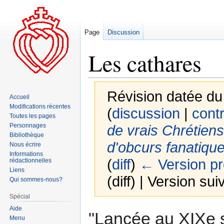
Page
Discussion
Les cathares
Révision datée du
Accueil
Modifications récentes
(
discussion
|
contr
Toutes les pages
Personnages
de vrais Chrétiens
Bibliothèque
d'obcurs fanatique
Nous écrire
Informations
(
diff
)
← Version p
rédactionnelles
Liens
(diff) | Version sui
Qui sommes-nous?
Spécial
Aide
Aller
Aller
"Lancée au XIXe si
Menu
à
à