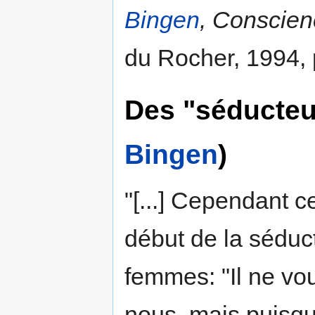
Bingen
, Conscien
du Rocher, 1994, 
Des "séducteu
Bingen
)
"[...] Cependant c
début de la séduct
femmes: "Il ne vo
nous, mais puisqu