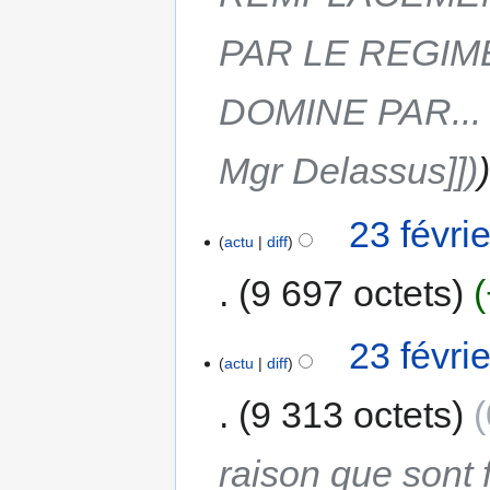
PAR LE REGIM
DOMINE PAR... 
Mgr Delassus]])
23 févri
actu
diff
9 697 octets
23 févri
actu
diff
9 313 octets
raison que sont 