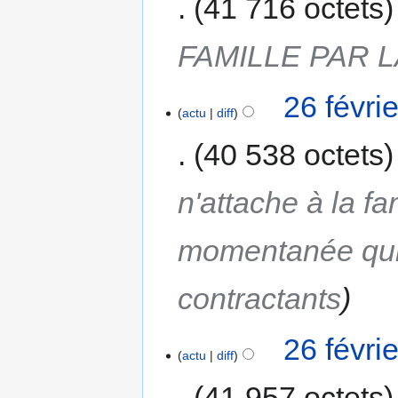
41 716 octets
FAMILLE PAR 
26 févri
actu
diff
40 538 octets
n'attache à la fa
momentanée qui 
contractants
26 févri
actu
diff
41 957 octets