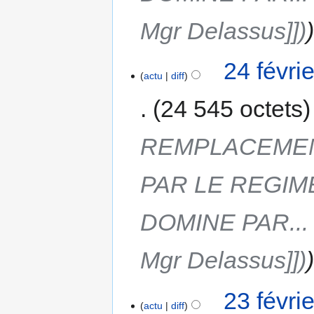
Mgr Delassus]])
24 févri
actu
diff
24 545 octets
REMPLACEMEN
PAR LE REGIM
DOMINE PAR... 
Mgr Delassus]])
23 févri
actu
diff