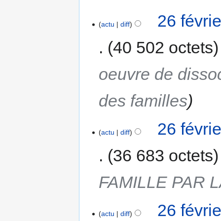
26 févri
actu
diff
40 502 octets
oeuvre de dissoc
des familles
26 févri
actu
diff
36 683 octets
FAMILLE PAR 
26 févri
actu
diff