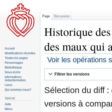
Page
Discussion
Historique des
des maux qui a
Accueil
Modifications récentes
Voir les opérations 
Toutes les pages
Personnages
Bibliothèque
Aller
Aller
Nous écrire
Filtrer les versions
à
à
Informations
rédactionnelles
la
la
Liens
navigation
recherche
Sélection du diff 
Qui sommes-nous?
Spécial
versions à compar
Aide
Menu