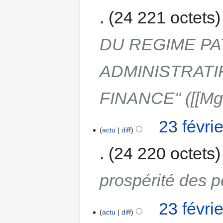
24 221 octets
DU REGIME PA
ADMINISTRATIF
FINANCE" ([[Mgr
23 févri
actu
diff
24 220 octets
prospérité des p
23 févri
actu
diff