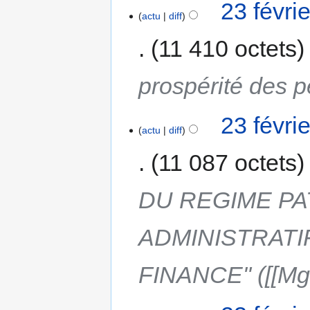
23 févri
actu
diff
11 410 octets
prospérité des p
23 févri
actu
diff
11 087 octets
DU REGIME PA
ADMINISTRATIF
FINANCE" ([[Mgr