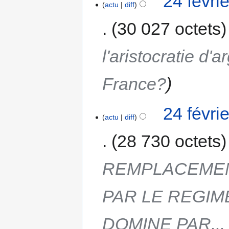
24 févri
actu
diff
30 027 octets
l'aristocratie d'a
France?
24 févri
actu
diff
28 730 octets
REMPLACEMEN
PAR LE REGIM
DOMINE PAR... 