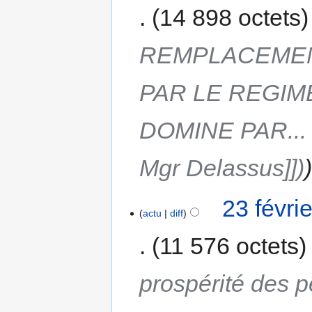
14 898 octets
REMPLACEMEN
PAR LE REGIM
DOMINE PAR... 
Mgr Delassus]])
23 févri
actu
diff
11 576 octets
prospérité des p