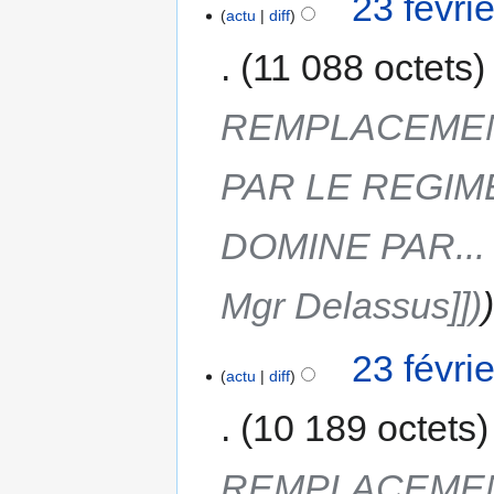
23 févri
actu
diff
11 088 octets
REMPLACEMEN
PAR LE REGIM
DOMINE PAR... 
Mgr Delassus]])
23 févri
actu
diff
10 189 octets
REMPLACEMEN