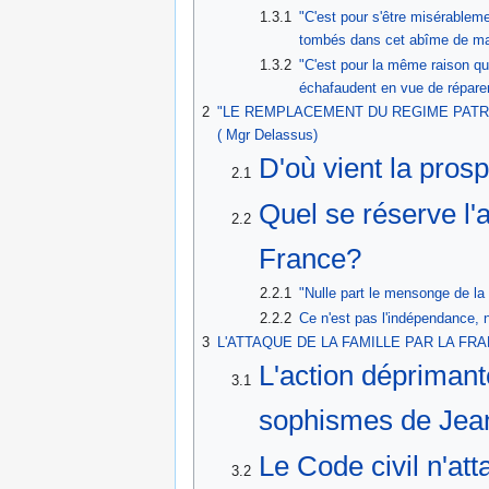
1.3.1
"C'est pour s'être misérablem
tombés dans cet abîme de m
1.3.2
"C'est pour la même raison qu
échafaudent en vue de réparer 
2
"LE REMPLACEMENT DU REGIME PATRIA
( Mgr Delassus)
D'où vient la pros
2.1
Quel se réserve l'a
2.2
France?
2.2.1
"Nulle part le mensonge de l
2.2.2
Ce n'est pas l'indépendance, n
3
L'ATTAQUE DE LA FAMILLE PAR LA F
L'action déprimant
3.1
sophismes de Jea
Le Code civil n'att
3.2