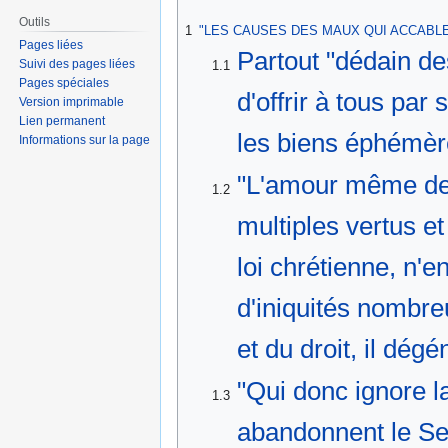
à
à
Outils
1
"LES CAUSES DES MAUX QUI ACCABLEN
la
la
Pages liées
Partout "dédain de
navigation
recherche
Suivi des pages liées
1.1
Pages spéciales
d'offrir à tous par
Version imprimable
Lien permanent
les biens éphémère
Informations sur la page
"L'amour même de s
1.2
multiples vertus et
loi chrétienne, n'e
d'iniquités nombreu
et du droit, il dé
"Qui donc ignore la
1.3
abandonnent le Sei