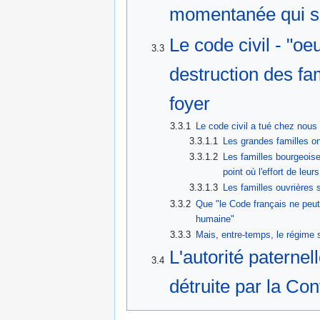
momentanée qui se 
Le code civil - "oe
3.3
destruction des fam
foyer
3.3.1
Le code civil a tué chez nous 
3.3.1.1
Les grandes familles o
3.3.1.2
Les familles bourgeoise
point où l'effort de leu
3.3.1.3
Les familles ouvrières 
3.3.2
Que "le Code français ne peut c
humaine"
3.3.3
Mais, entre-temps, le régime 
L'autorité paternel
3.4
détruite par la Co