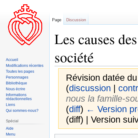
Page
Discussion
Les causes des
société
Accueil
Modifications récentes
Toutes les pages
Révision datée du
Personnages
Bibliothèque
(
discussion
|
contr
Nous écrire
Informations
nous la famille-s
rédactionnelles
Liens
(
diff
)
← Version p
Qui sommes-nous?
(diff) | Version sui
Spécial
Aide
Menu
Aller
Aller