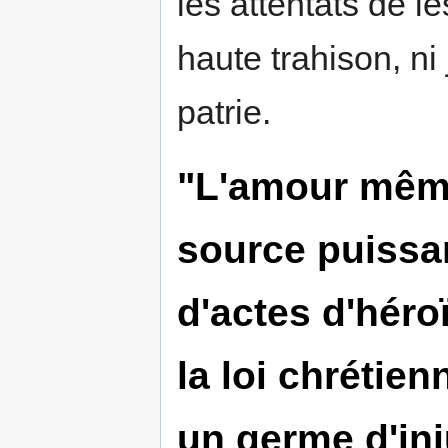
les attentats de l
haute trahison, n
patrie.
"L'amour même 
source puissan
d'actes d'héro
la loi chrétie
un germe d'inj