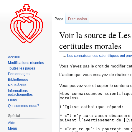
Page
Discussion
Voir la source de Les
certitudes morales
←
Les connaissances scientifiques ont pro
Accueil
Modifications récentes
Aller
Aller
Vous n’avez pas le droit de modifier cet
Toutes les pages
à
à
Personnages
L’action que vous essayez de réaliser n
la
la
Bibliothèque
navigation
recherche
Vous pouvez voir et copier le contenu 
Nous écrire
Informations
rédactionnelles
Liens
Qui sommes-nous?
Spécial
Aide
Menu