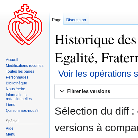
Page
Discussion
Historique des 
Egalité, Fratern
Accueil
Modifications récentes
Voir les opérations 
Toutes les pages
Personnages
Bibliothèque
Aller
Aller
Nous écrire
Filtrer les versions
à
à
Informations
rédactionnelles
la
la
Liens
navigation
recherche
Sélection du diff 
Qui sommes-nous?
Spécial
versions à compar
Aide
Menu