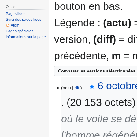
bouton en bas.
Outils
Pages liées
Légende :
(actu)
=
Suivi des pages liées
Atom
Pages spéciales
version,
(diff)
= di
Informations sur la page
précédente,
m
= m
6 octobr
actu
diff
20 153 octets
où le voile se d
l'homme régénér