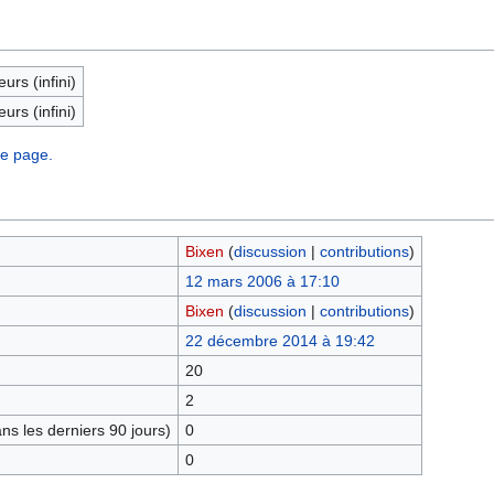
eurs (infini)
eurs (infini)
te page.
Bixen
(
discussion
|
contributions
)
12 mars 2006 à 17:10
Bixen
(
discussion
|
contributions
)
22 décembre 2014 à 19:42
20
2
s les derniers 90 jours)
0
0