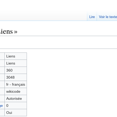
Lire
Voir le text
iens »
Liens
Liens
360
3048
fr - français
wikicode
Autorisée
ge
0
Oui