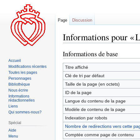
Page
Discussion
Informations pour « L
Informations de base
Aller
Aller
à
à
Accueil
la
la
Modifications récentes
Titre affiché
Toutes les pages
navigation
recherche
Clé de tri par défaut
Personnages
Taille de la page (en octets)
Bibliothèque
Nous écrire
ID de la page
Informations
rédactionnelles
Langue du contenu de la page
Liens
Modèle de contenu de la page
Qui sommes-nous?
Indexation par robots
Spécial
Nombre de redirections vers cette pa
Aide
Comptée comme page de contenu
Menu