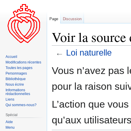
Page
Discussion
Voir la source 
←
Loi naturelle
Accueil
Modifications récentes
Aller
Aller
Vous n’avez pas le
Toutes les pages
à
à
Personnages
la
la
Bibliothèque
pour la raison sui
navigation
recherche
Nous écrire
Informations
rédactionnelles
Liens
L’action que vous
Qui sommes-nous?
Spécial
qu’aux utilisateur
Aide
Menu