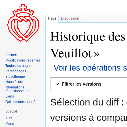
Page
Discussion
Historique des
Veuillot »
Accueil
Modifications récentes
Voir les opérations 
Toutes les pages
Personnages
Bibliothèque
Aller
Aller
Nous écrire
Filtrer les versions
à
à
Informations
rédactionnelles
la
la
Liens
navigation
recherche
Sélection du diff 
Qui sommes-nous?
Spécial
versions à compar
Aide
Menu