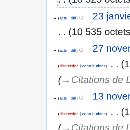
23 janvi
actu
diff
10 535 octet
27 nove
actu
diff
‎
1
discussion
contributions
→‎Citations de L
13 nove
actu
diff
‎
1
discussion
contributions
→‎Citations de L