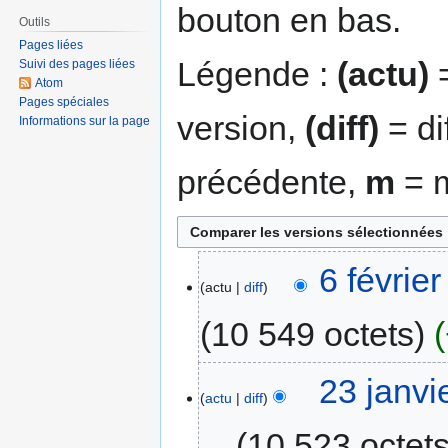
bouton en bas.
Outils
Pages liées
Légende :
(actu)
=
Suivi des pages liées
Atom
Pages spéciales
version,
(diff)
= di
Informations sur la page
précédente,
m
= m
6 févrie
actu
diff
10 549 octets
23 janvi
actu
diff
10 523 octet