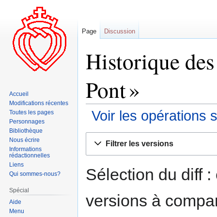
Page
Discussion
Historique des
Pont »
Accueil
Modifications récentes
Voir les opérations 
Toutes les pages
Personnages
Bibliothèque
Aller
Aller
Nous écrire
Filtrer les versions
à
à
Informations
rédactionnelles
la
la
Liens
navigation
recherche
Sélection du diff 
Qui sommes-nous?
Spécial
versions à compar
Aide
Menu