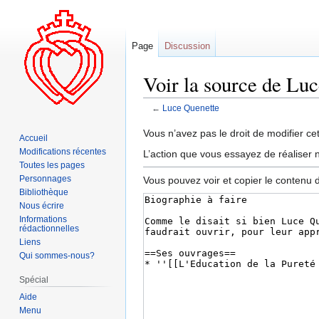
Page
Discussion
Voir la source de Lu
←
Luce Quenette
Aller
Aller
Vous n’avez pas le droit de modifier cet
Accueil
à
à
Modifications récentes
L’action que vous essayez de réaliser n
la
la
Toutes les pages
navigation
recherche
Personnages
Vous pouvez voir et copier le contenu 
Bibliothèque
Nous écrire
Informations
rédactionnelles
Liens
Qui sommes-nous?
Spécial
Aide
Menu