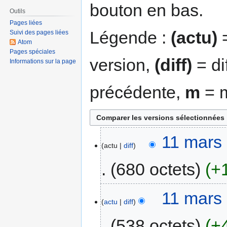
bouton en bas.
Outils
Pages liées
Légende :
(actu)
=
Suivi des pages liées
Atom
Pages spéciales
version,
(diff)
= di
Informations sur la page
précédente,
m
= m
11 mars
actu
diff
680 octets
+
11 mars
actu
diff
538 octets
+