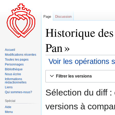
Page
Discussion
Historique des
Pan »
Accueil
Modifications récentes
Voir les opérations 
Toutes les pages
Personnages
Bibliothèque
Aller
Aller
Nous écrire
Filtrer les versions
à
à
Informations
rédactionnelles
la
la
Liens
navigation
recherche
Sélection du diff 
Qui sommes-nous?
Spécial
versions à compar
Aide
Menu