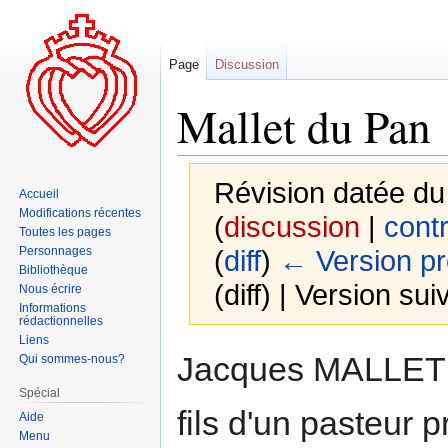
Page
Discussion
Mallet du Pan
Révision datée du
Accueil
Modifications récentes
(
discussion
|
contr
Toutes les pages
Personnages
(
diff
)
← Version p
Bibliothèque
(diff) | Version sui
Nous écrire
Informations
rédactionnelles
Liens
Aller
Aller
Jacques MALLET d
Qui sommes-nous?
à
à
Spécial
la
la
fils d'un pasteur 
Aide
navigation
recherche
Menu