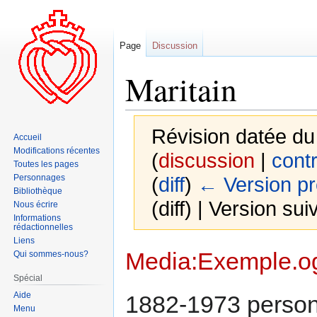
Page
Discussion
Maritain
Révision datée du
Accueil
Modifications récentes
(
discussion
|
contr
Toutes les pages
Personnages
(
diff
)
← Version p
Bibliothèque
(diff) | Version sui
Nous écrire
Informations
rédactionnelles
Liens
Aller
Aller
Media:Exemple.o
Qui sommes-nous?
à
à
Spécial
la
la
Aide
navigation
recherche
1882-1973 person
Menu