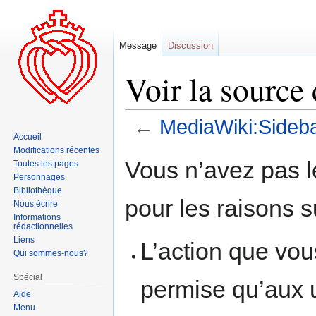
Message
Discussion
Voir la sourc
←
MediaWiki:Sideb
Accueil
Modifications récentes
Aller
Aller
Vous n’avez pas le
Toutes les pages
à
à
Personnages
la
la
Bibliothèque
pour les raisons s
navigation
recherche
Nous écrire
Informations
rédactionnelles
Liens
L’action que vou
Qui sommes-nous?
Spécial
permise qu’aux u
Aide
Menu