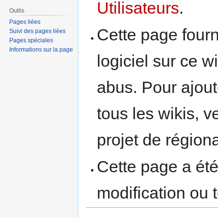
Utilisateurs
.
Outils
Pages liées
Cette page fourni
Suivi des pages liées
Pages spéciales
Informations sur la page
logiciel sur ce w
abus. Pour ajout
tous les wikis, ve
projet de région
Cette page a ét
modification ou t