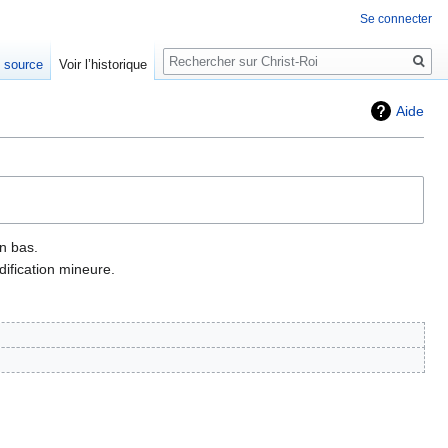
Se connecter
Rechercher
e source
Voir l’historique
Aide
n bas.
ification mineure.