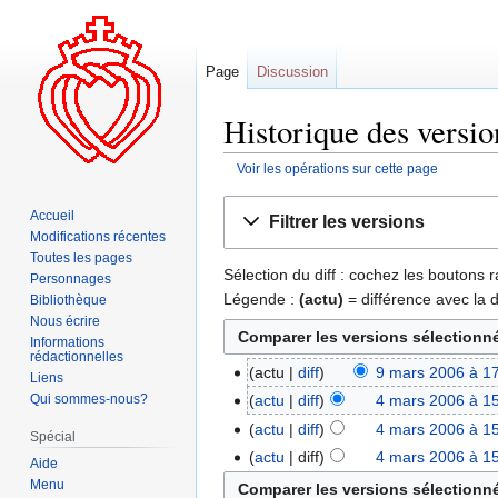
Page
Discussion
Historique des versi
Voir les opérations sur cette page
Aller
Aller
Accueil
Filtrer les versions
à
à
Modifications récentes
la
la
Toutes les pages
Sélection du diff : cochez les boutons
navigation
recherche
Personnages
Légende :
(actu)
= différence avec la 
Bibliothèque
Nous écrire
Informations
rédactionnelles
actu
diff
9 mars 2006 à 1
Liens
Qui sommes-nous?
actu
diff
4 mars 2006 à 1
actu
diff
4 mars 2006 à 1
Spécial
actu
diff
4 mars 2006 à 1
Aide
Menu