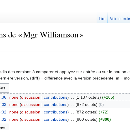
Lire
Voir le text
ons de « Mgr Williamson »
 radio des versions à comparer et appuyez sur entrée ou sur le bouton e
dernière version,
(diff)
= différence avec la version précédente,
m
= mod
7:06
‎
none
discussion
contributions
‎
1 137 octets
+265
5:03
‎
none
discussion
contributions
‎
872 octets
0
5:02
‎
none
discussion
contributions
‎
872 octets
+72
5:02
‎
none
discussion
contributions
‎
800 octets
+800