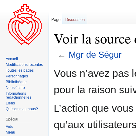
Page
Discussion
Voir la source
←
Mgr de Ségur
Accueil
Modifications récentes
Aller
Aller
Vous n’avez pas le
Toutes les pages
à
à
Personnages
la
la
Bibliothèque
pour la raison sui
navigation
recherche
Nous écrire
Informations
rédactionnelles
Liens
L’action que vous
Qui sommes-nous?
Spécial
qu’aux utilisateur
Aide
Menu