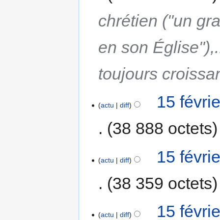
chrétien ("un gr
en son Église"),.
toujours croissa
15 févri
actu
diff
38 888 octets
15 févri
actu
diff
38 359 octets
15 févri
actu
diff