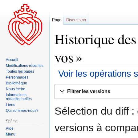
Page
Discussion
Historique des
vos »
Accueil
Modifications récentes
Voir les opérations 
Toutes les pages
Personnages
Bibliothèque
Aller
Aller
Nous écrire
Filtrer les versions
à
à
Informations
rédactionnelles
la
la
Liens
navigation
recherche
Sélection du diff 
Qui sommes-nous?
Spécial
versions à compar
Aide
Menu