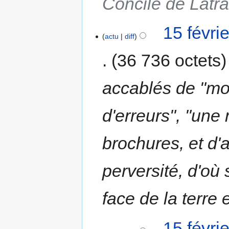
Concile de Latr
15 févri
actu
diff
36 736 octets
accablés de "mon
d'erreurs", "une
brochures, et d'a
perversité, d'où 
face de la terre 
15 févri