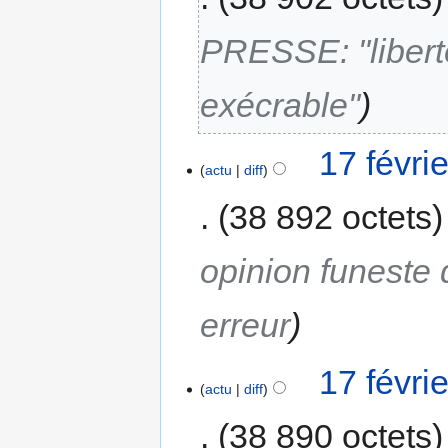
PRESSE: "liberté
exécrable"
17 févri
actu
diff
38 892 octets
opinion funeste 
erreur
17 févri
actu
diff
38 890 octets