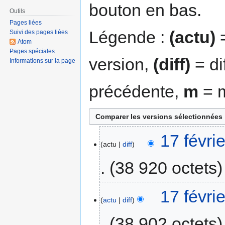
bouton en bas.
Outils
Pages liées
Légende :
(actu)
=
Suivi des pages liées
Atom
Pages spéciales
version,
(diff)
= di
Informations sur la page
précédente,
m
= m
17 févri
actu
diff
38 920 octets
17 févri
actu
diff
38 902 octets