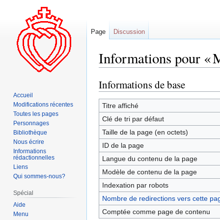
Page
Discussion
Informations pour « M
Informations de base
Aller
Aller
à
à
Accueil
la
la
Modifications récentes
Titre affiché
Toutes les pages
navigation
recherche
Clé de tri par défaut
Personnages
Taille de la page (en octets)
Bibliothèque
Nous écrire
ID de la page
Informations
rédactionnelles
Langue du contenu de la page
Liens
Modèle de contenu de la page
Qui sommes-nous?
Indexation par robots
Spécial
Nombre de redirections vers cette pa
Aide
Comptée comme page de contenu
Menu