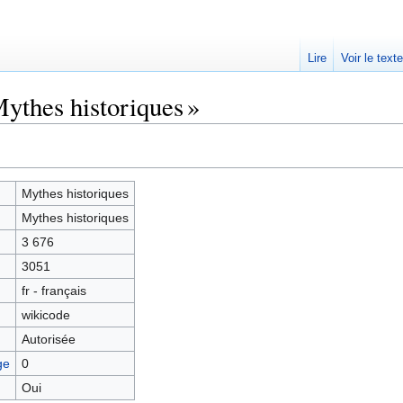
Lire
Voir le text
ythes historiques »
Mythes historiques
Mythes historiques
3 676
3051
fr - français
wikicode
Autorisée
ge
0
Oui