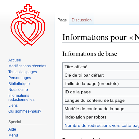
Page
Discussion
Informations pour « N
Informations de base
Aller
Aller
à
à
Accueil
la
la
Modifications récentes
Titre affiché
Toutes les pages
navigation
recherche
Clé de tri par défaut
Personnages
Taille de la page (en octets)
Bibliothèque
Nous écrire
ID de la page
Informations
rédactionnelles
Langue du contenu de la page
Liens
Modèle de contenu de la page
Qui sommes-nous?
Indexation par robots
Spécial
Nombre de redirections vers cette pa
Aide
Menu