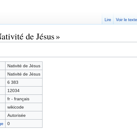
Lire
Voir le text
ativité de Jésus »
Nativité de Jésus
Nativité de Jésus
6 383
12034
fr - français
wikicode
Autorisée
ge
0