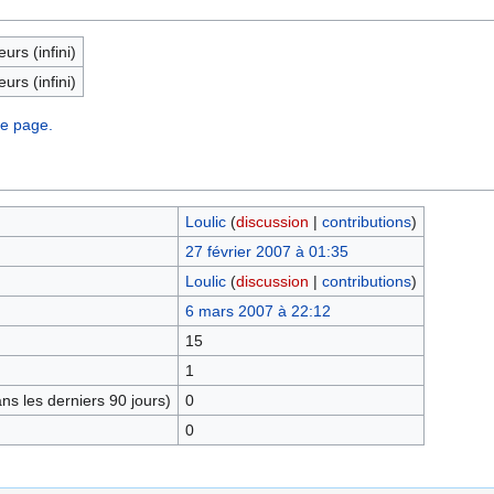
eurs (infini)
eurs (infini)
te page.
Loulic
(
discussion
|
contributions
)
27 février 2007 à 01:35
Loulic
(
discussion
|
contributions
)
6 mars 2007 à 22:12
15
1
s les derniers 90 jours)
0
0