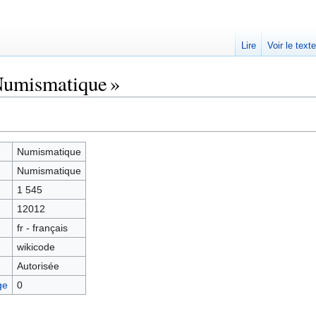
Lire
Voir le text
Numismatique »
Numismatique
Numismatique
1 545
12012
fr - français
wikicode
Autorisée
ge
0