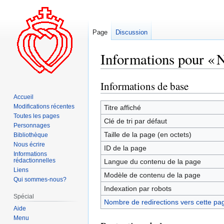
Page
Discussion
Informations pour « 
Informations de base
Aller
Aller
à
à
Accueil
la
la
Modifications récentes
Titre affiché
Toutes les pages
navigation
recherche
Clé de tri par défaut
Personnages
Taille de la page (en octets)
Bibliothèque
Nous écrire
ID de la page
Informations
rédactionnelles
Langue du contenu de la page
Liens
Modèle de contenu de la page
Qui sommes-nous?
Indexation par robots
Spécial
Nombre de redirections vers cette pa
Aide
Menu