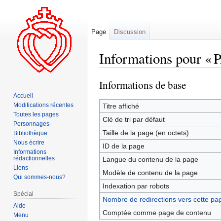
Page
Discussion
Informations pour « 
Informations de base
Aller
Aller
à
à
Accueil
la
la
Modifications récentes
Titre affiché
Toutes les pages
navigation
recherche
Clé de tri par défaut
Personnages
Taille de la page (en octets)
Bibliothèque
Nous écrire
ID de la page
Informations
rédactionnelles
Langue du contenu de la page
Liens
Modèle de contenu de la page
Qui sommes-nous?
Indexation par robots
Spécial
Nombre de redirections vers cette pa
Aide
Comptée comme page de contenu
Menu