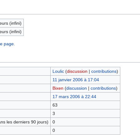
eurs (infini)
eurs (infini)
te page.
Loulic
(
discussion
|
contributions
)
11 janvier 2006 à 17:04
Bixen
(
discussion
|
contributions
)
17 mars 2006 à 22:44
63
3
s les derniers 90 jours)
0
0