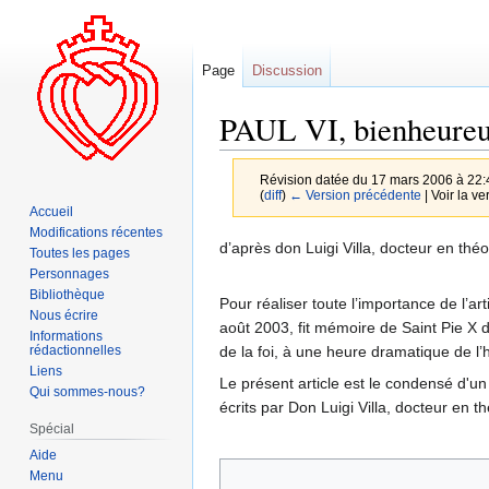
Page
Discussion
PAUL VI, bienheure
Révision datée du 17 mars 2006 à 22:
(
diff
)
← Version précédente
| Voir la ve
Accueil
Modifications récentes
Aller
Aller
d’après don Luigi Villa, docteur en théo
Toutes les pages
à
à
Personnages
la
la
Bibliothèque
Pour réaliser toute l’importance de l’ar
Nous écrire
navigation
recherche
août 2003, fit mémoire de Saint Pie X 
Informations
de la foi, à une heure dramatique de l
rédactionnelles
Liens
Le présent article est le condensé d'un 
Qui sommes-nous?
écrits par Don Luigi Villa, docteur en t
Spécial
Aide
Menu