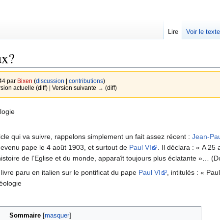
Lire
Voir le text
ux?
44 par
Bixen
(
discussion
|
contributions
)
rsion actuelle (diff) | Version suivante → (diff)
logie
ticle qui va suivre, rappelons simplement un fait assez récent :
Jean-Paul
devenu pape le 4 août 1903, et surtout de
Paul VI
. Il déclara : « A 2
’histoire de l’Eglise et du monde, apparaît toujours plus éclatante »…
livre paru en italien sur le pontificat du pape
Paul VI
, intitulés : « Pa
héologie
Sommaire