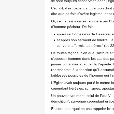
se sont toujours conservées dans l’Egli
Ceci dit, il est cependant de mon droit 
dire que parfois s’avère légitime, et s
Or, ceci aussi nous est suggéré par l’E
d’homme pécheur. De fait :
après sa Confession de Césarée, et la
et après son serment de fidélité, Jésu
converti, affermis tes frères.” (Lc 22
De toutes façons, bien que l’histoire ai
s’opposer (comme dans les cas des pap
jamais voulu dire attaquer la Papauté. L
représentait, à la fonction qu’il assuma
faiblesses possibles de l’homme qui l’i
L’Eglise avait toujours parlé le même 
cependant hérésies, schismes, apostas
Un pouvoir, vraiment, celui de Paul VI,
démolition”, survenue cependant grâc
Et alors, pourquoi ne pas rappeler ici c