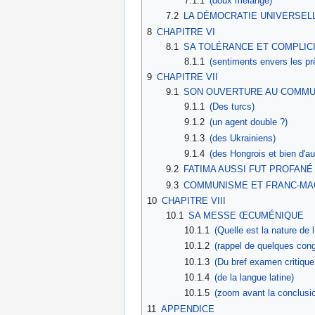
7.1.1
(doux mélange)
7.2
LA DÉMOCRATIE UNIVERSEL
8
CHAPITRE VI
8.1
SA TOLÉRANCE ET COMPLIC
8.1.1
(sentiments envers les pr
9
CHAPITRE VII
9.1
SON OUVERTURE AU COMM
9.1.1
(Des turcs)
9.1.2
(un agent double ?)
9.1.3
(des Ukrainiens)
9.1.4
(des Hongrois et bien d'au
9.2
FATIMA AUSSI FUT PROFANÉ 
9.3
COMMUNISME ET FRANC-MA
10
CHAPITRE VIII
10.1
SA MESSE ŒCUMÉNIQUE
10.1.1
(Quelle est la nature de l
10.1.2
(rappel de quelques cong
10.1.3
(Du bref examen critiq
10.1.4
(de la langue latine)
10.1.5
(zoom avant la conclusi
11
APPENDICE