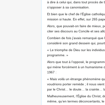
à dire à celui qui, dans tout procès de 
s’opposer à sa canonisation.
Et bien que le chef de l’Église catholi
mission si haute. En effet, sur 265 pape
Alors, que pouvait-on faire de mieux, 
citer ses discours au Concile et ses al
Combien de fois j’avais remarqué que P
considéré son grand dessein qui, pourta
« Le triomphe de Dieu sur les individus 
programme. »
Alors que tout à l’opposé, le program
qui mène forcément à un humanisme déi
1967 :
« Mais voilà un étrange phénomène qui
voudrions porter remède ; il nous vient
par le Christ… le doute… la crainte… l
Malheureusement, l’Église du Christ, dur
même, qu’en termes déconcertants, le 7