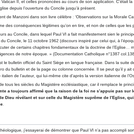
atican II, et celles prononcées au cours de son application. C’était la
lise depuis l’ouverture du Concile jusqu’à présent.
nt de Manzoni dans son livre célèbre : ‘Observations sur la Morale Cath
ne des conséquences légitimes qu’on en tire, et non de celles que les
s au Concile, dans lequel Paul VI a fait manifestement sien le princip
u Concile, le 11 octobre 1962 (discours inspiré par celui qui, à l’épo
ter de certains chapitres fondamentaux de la doctrine de l’Eglise… mai
xigences de notre époque. » (Documentation Catholique n°1387 col.13
le bulletin officiel du Saint Siège en langue française. Dans la suite de 
o du bulletin et de la page ou colonne concernée. Il se peut qu’il y ai
te italien de l’auteur, qui lui-même cite d’après la version italienne de 
 de tous les siècles du Magistère ecclésiastique, car il remplace le princ
nte a toujours affirmé que la raison de la foi ne s’appuie pas sur 
é de Dieu révélant et sur celle du Magistère suprême de l’Eglise, q
le
.
théologique, j’essayerai de démontrer que Paul VI n’a pas accompli son 