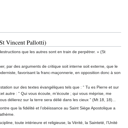
(St Vincent Pallotti)
structions que les autres sont en train de perpétrer. » (St
er, par des arguments de critique soit interne soit externe, que le
oderniste, favorisant la franc-maçonnerie, en opposition donc à son
tation sur des textes évangéliques tels que : “ Tu es Pierre et sur
r cet autre : “ Qui vous écoute, m’écoute ; qui vous méprise, me
ous délierez sur la terre sera délié dans les cieux ” (Mt 18, 18)...
ntre que la fidélité et l’obéissance au Saint Siège Apostolique a
nathème.
pline, toute intérieure et religieuse, la Vérité, la Sainteté, l’Unité