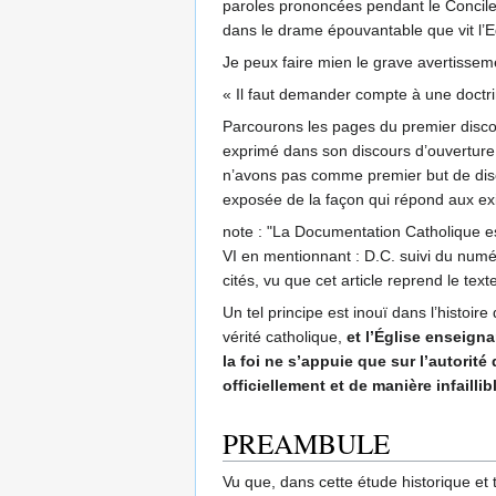
paroles prononcées pendant le Concile V
dans le drame épouvantable que vit l’Eg
Je peux faire mien le grave avertisseme
« Il faut demander compte à une doctri
Parcourons les pages du premier discour
exprimé dans son discours d’ouverture d
n’avons pas comme premier but de discu
exposée de la façon qui répond aux e
note : "La Documentation Catholique est 
VI en mentionnant : D.C. suivi du numér
cités, vu que cet article reprend le tex
Un tel principe est inouï dans l’histoire
vérité catholique,
et l’Église enseigna
la foi ne s’appuie que sur l’autorit
officiellement et de manière infaillib
PREAMBULE
Vu que, dans cette étude historique et 