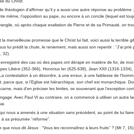
se du Christ.
de théologien d’affirmer qu’il y a aussi une autre réponse au problème ; 
ainte même, l’opposition au pape, ou encore à un concile (lequel est to
vangile, où après chaque exaltation de Pierre et de sa Primauté, on tro
 merveilleuse promesse que le Christ lui fait, voici aussi la terrible gif
s lui prédit la chute, le reniement, mais aussi son repentir : “J’ai prié p
, 32).
t enregistré des cas où des papes ont dérapé en matière de foi, de moral
es Libère (352-366), Honorius Ier (625-638), Jean XXII (1316-1334), c
a contestation à un désordre, à une erreur, à une faiblesse de l’homme, n
it, parce que, si l’Eglise est hiérarchique, son chef est monarchique. Do
ncarne, mais d’en préciser les limites, se souvenant que l’exception conf
langage. Avec Paul VI au contraire, on a commencé à utiliser un autre
ie.
 qui nous a amenés à une situation sans précédent, au point de lui fai
e à sa présumée “réforme”.
e que nous dit Jésus : “Vous les reconnaîtrez à leurs fruits” ? (Mt 7, 15)