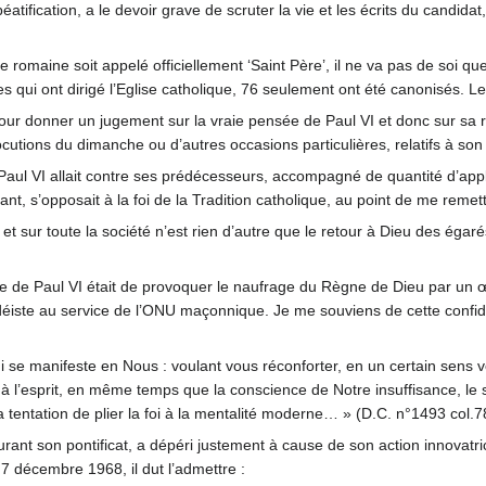
béatification, a le devoir grave de scruter la vie et les écrits du candi
que romaine soit appelé officiellement ‘Saint Père’, il ne va pas de so
s qui ont dirigé l’Eglise catholique, 76 seulement ont été canonisés. Le
pour donner un jugement sur la vraie pensée de Paul VI et donc sur sa r
locutions du dimanche ou d’autres occasions particulières, relatifs à so
aul VI allait contre ses prédécesseurs, accompagné de quantité d’appl
nt, s’opposait à la foi de la Tradition catholique, au point de me remett
et sur toute la société n’est rien d’autre que le retour à Dieu des égarés
me de Paul VI était de provoquer le naufrage du Règne de Dieu par un 
ste au service de l’ONU maçonnique. Je me souviens de cette confidenc
 se manifeste en Nous : voulant vous réconforter, en un certain sens
 à l’esprit, en même temps que la conscience de Notre insuffisance, le s
a tentation de plier la foi à la mentalité moderne… » (D.C. n°1493 col.
ant son pontificat, a dépéri justement à cause de son action innovatrice,
 décembre 1968, il dut l’admettre :