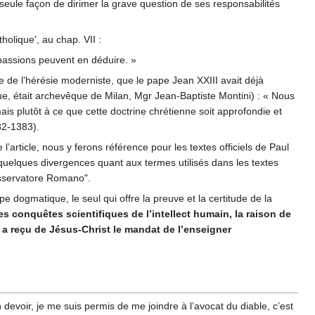
 seule façon de dirimer la grave question de ses responsabilités
olique’, au chap. VII :
 passions peuvent en déduire. »
e de l’hérésie moderniste, que le pape Jean XXIII avait déjà
que, était archevêque de Milan, Mgr Jean-Baptiste Montini) : « Nous
s plutôt à ce que cette doctrine chrétienne soit approfondie et
82-1383).
l’article, nous y ferons référence pour les textes officiels de Paul
t quelques divergences quant aux termes utilisés dans les textes
l’Osservatore Romano".
ipe dogmatique, le seul qui offre la preuve et la certitude de la
les conquêtes scientifiques de l’intellect humain, la raison de
ui a reçu de Jésus-Christ le mandat de l’enseigner
devoir, je me suis permis de me joindre à l’avocat du diable, c’est