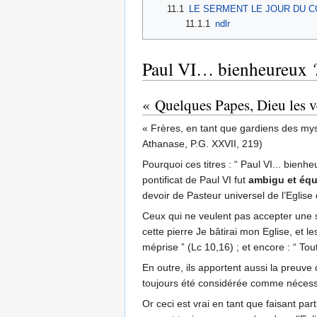
11.1
LE SERMENT LE JOUR DU 
11.1.1
ndlr
Paul VI… bienheureux 
« Quelques Papes, Dieu les veut
« Frères, en tant que gardiens des myst
Athanase, P.G. XXVII, 219)
Pourquoi ces titres : “ Paul VI... bienh
pontificat de Paul VI fut
ambigu et éq
devoir de Pasteur universel de l’Eglise 
Ceux qui ne veulent pas accepter une se
cette pierre Je bâtirai mon Eglise, et l
méprise ” (Lc 10,16) ; et encore : “ Tout
En outre, ils apportent aussi la preuve
toujours été considérée comme nécessai
Or ceci est vrai en tant que faisant part