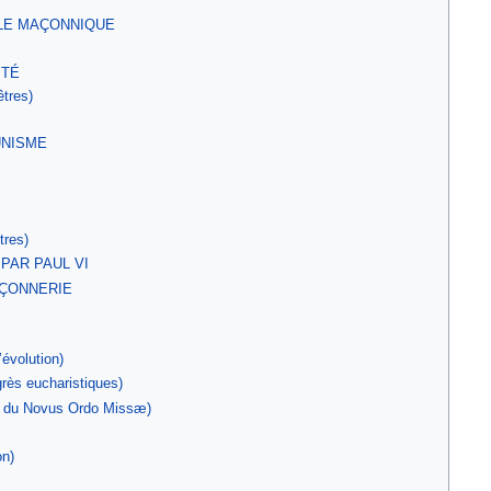
LE MAÇONNIQUE
ITÉ
êtres)
UNISME
tres)
PAR PAUL VI
ÇONNERIE
’évolution)
rès eucharistiques)
ue du Novus Ordo Missæ)
on)