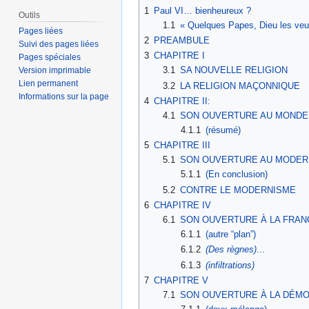
1
Paul VI… bienheureux ?
Outils
1.1
« Quelques Papes, Dieu les veut ; 
Pages liées
2
PREAMBULE
Suivi des pages liées
3
CHAPITRE I
Pages spéciales
3.1
SA NOUVELLE RELIGION
Version imprimable
Lien permanent
3.2
LA RELIGION MAÇONNIQUE
Informations sur la page
4
CHAPITRE II:
4.1
SON OUVERTURE AU MONDE
4.1.1
(résumé)
5
CHAPITRE III
5.1
SON OUVERTURE AU MODER
5.1.1
(En conclusion)
5.2
CONTRE LE MODERNISME
6
CHAPITRE IV
6.1
SON OUVERTURE À LA FRAN
6.1.1
(autre “plan”)
6.1.2
(Des règnes)
...
6.1.3
(infiltrations)
7
CHAPITRE V
7.1
SON OUVERTURE À LA DÉMO