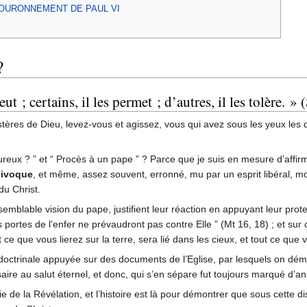
COURONNEMENT DE PAUL VI
?
 ; certains, il les permet ; d’autres, il les tolère. » 
ères de Dieu, levez-vous et agissez, vous qui avez sous les yeux les de
eureux ? ” et “ Procès à un pape ” ? Parce que je suis en mesure d’affirm
uivoque
, et même, assez souvent, erronné, mu par un esprit libéral, m
du Christ.
mblable vision du pape, justifient leur réaction en appuyant leur protes
es portes de l’enfer ne prévaudront pas contre Elle ” (Mt 16, 18) ; et su
 ce que vous lierez sur la terre, sera lié dans les cieux, et tout ce que v
 doctrinale appuyée sur des documents de l’Eglise, par lesquels on démo
re au salut éternel, et donc, qui s’en sépare fut toujours marqué d’a
ie de la Révélation, et l’histoire est là pour démontrer que sous cette disci