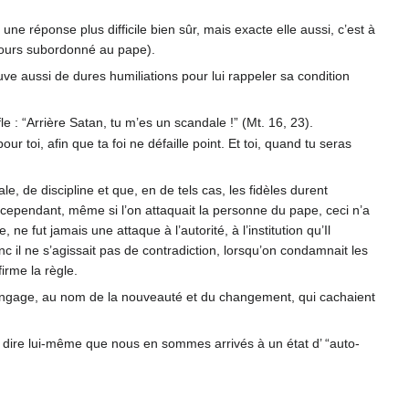
une réponse plus difficile bien sûr, mais exacte elle aussi, c’est à
ujours subordonné au pape).
uve aussi de dures humiliations pour lui rappeler sa condition
le : “Arrière Satan, tu m’es un scandale !” (Mt. 16, 23).
our toi, afin que ta foi ne défaille point. Et toi, quand tu seras
e, de discipline et que, en de tels cas, les fidèles durent
ependant, même si l’on attaquait la personne du pape, ceci n’a
e fut jamais une attaque à l’autorité, à l’institution qu’Il
nc il ne s’agissait pas de contradiction, lorsqu’on condamnait les
irme la règle.
 langage, au nom de la nouveauté et du changement, qui cachaient
re dire lui-même que nous en sommes arrivés à un état d’ “auto-