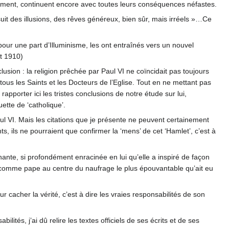
sement, continuent encore avec toutes leurs conséquences néfastes.
uit des illusions, des rêves généreux, bien sûr, mais irréels »…Ce
our une part d’Illuminisme, les ont entraînés vers un nouvel
ût 1910)
usion : la religion prêchée par Paul VI ne coïncidait pas toujours
us les Saints et les Docteurs de l’Eglise. Tout en ne mettant pas
rapporter ici les tristes conclusions de notre étude sur lui,
ette de ‘catholique’.
aul VI. Mais les citations que je présente ne peuvent certainement
ts, ils ne pourraient que confirmer la ‘mens’ de cet ‘Hamlet’, c’est à
ante, si profondément enracinée en lui qu’elle a inspiré de façon
été comme pape au centre du naufrage le plus épouvantable qu’ait eu
r cacher la vérité, c’est à dire les vraies responsabilités de son
tés, j’ai dû relire les textes officiels de ses écrits et de ses