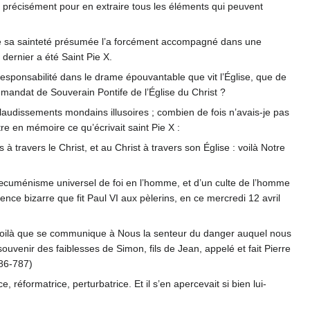
dat, précisément pour en extraire tous les éléments qui peuvent
i que sa sainteté présumée l’a forcément accompagné dans une
 dernier a été Saint Pie X.
esponsabilité dans le drame épouvantable que vit l’Église, que de
n mandat de Souverain Pontife de l’Église du Christ ?
audissements mondains illusoires ; combien de fois n’avais-je pas
re en mémoire ce qu’écrivait saint Pie X :
 à travers le Christ, et au Christ à travers son Église : voilà Notre
œcuménisme universel de foi en l’homme, et d’un culte de l’homme
e bizarre que fit Paul VI aux pèlerins, en ce mercredi 12 avril
 voilà que se communique à Nous la senteur du danger auquel nous
ouvenir des faiblesses de Simon, fils de Jean, appelé et fait Pierre
786-787)
 réformatrice, perturbatrice. Et il s’en apercevait si bien lui-