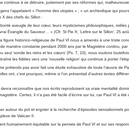
ise continue à se détruire, justement par ses réformes qui, malheureu
s gens l’appelaient « l’homme des utopies » ; « un archevêque qui pours
e X des chefs du Sillon :
a bonté aveugle de leur cœur, leurs mysticismes philosophiques, mêlés p
 vrai Évangile du Sauveur… » (Cfr. St Pie X, ‘Lettre sur le Sillon’, 25 ao
a figure historico-religieuse de Paul VI nous a amenés à une triste concl
 de manière constante pendant 2000 ans par le Magistère continu, par to
u seul ‘sonde les reins et les cœurs’ (Ps. 7, 10), nous voulons toutefois 
né les fidèles vers une ‘nouvelle religion’ qui continue à porter l’étiqu
 je ne prétends pas avoir fait une étude exhaustive de toute l’œuvre de P
elles ont, c’est pourquoi, même si l’on présentait d’autres textes différen
 devra reconnaître que nos écrits reproduisent sa vraie mentalité domin
agistère. Certes, il n’a pas été facile d’écrire sur lui, car Paul VI a 
ner autour du pot et ergoter à la recherche d’épisodes sensationnels pou
plexe de Vatican II.
t humainement équitable sur la pensée de Paul VI et sur ses responsabili