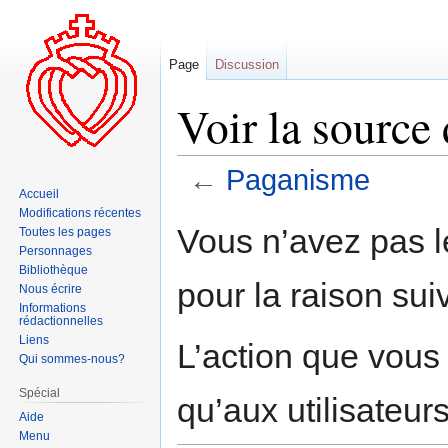
Page
Discussion
Voir la source
←
Paganisme
Accueil
Modifications récentes
Aller
Aller
Vous n’avez pas le
Toutes les pages
à
à
Personnages
la
la
Bibliothèque
pour la raison sui
navigation
recherche
Nous écrire
Informations
rédactionnelles
Liens
L’action que vous
Qui sommes-nous?
Spécial
qu’aux utilisateur
Aide
Menu