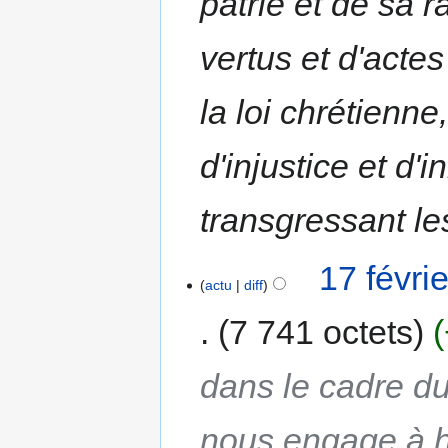
patrie et de sa 
vertus et d'actes
la loi chrétienn
d'injustice et d'
transgressant le
17 févri
actu
diff
7 741 octets
dans le cadre 
nous engage à h