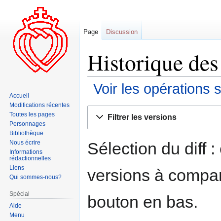
Page
Discussion
Historique des 
Voir les opérations 
Accueil
Modifications récentes
Aller
Aller
Toutes les pages
Filtrer les versions
à
à
Personnages
la
la
Bibliothèque
navigation
recherche
Sélection du diff 
Nous écrire
Informations
rédactionnelles
Liens
versions à compar
Qui sommes-nous?
Spécial
bouton en bas.
Aide
Menu