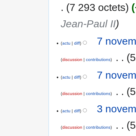
7 293 octets
Jean-Paul II
7 novem
actu
diff
‎
5
discussion
contributions
7 novem
actu
diff
‎
5
discussion
contributions
3 novem
actu
diff
‎
5
discussion
contributions