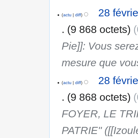
28 févri
actu
diff
9 868 octets
Pie]]: Vous sere
mesure que vous
28 févri
actu
diff
9 868 octets
FOYER, LE TR
PATRIE" ([[Izoule