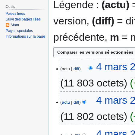
Légende :
(actu)
=
Outils
Pages liées
version,
(diff)
= di
Suivi des pages liées
Atom
Pages spéciales
précédente,
m
= m
Informations sur la page
4 mars 
actu
diff
11 803 octets
4 mars 
actu
diff
11 802 octets
4 mars 