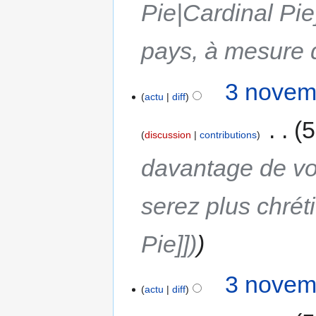
Pie|Cardinal Pie
pays, à mesure 
3 novem
actu
diff
‎
5
discussion
contributions
davantage de vo
serez plus chrét
Pie]])
3 novem
actu
diff