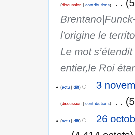
‎
5
discussion
contributions
Brentano|Funck-B
l'origine le territ
Le mot s’étendit
entier,le Roi éta
3 novem
actu
diff
‎
5
discussion
contributions
26 octob
actu
diff
4 414 octets