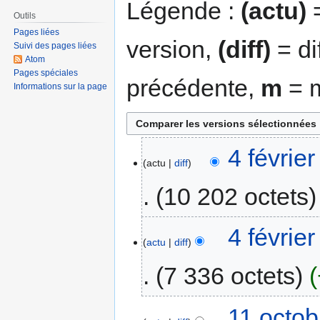
Légende :
(actu)
=
Outils
Pages liées
version,
(diff)
= di
Suivi des pages liées
Atom
Pages spéciales
précédente,
m
= m
Informations sur la page
4 févrie
actu
diff
10 202 octets
4 févrie
actu
diff
7 336 octets
11 octob