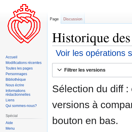
Page
Discussion
Historique des
Voir les opérations 
Accueil
Modifications récentes
Aller
Aller
Toutes les pages
Filtrer les versions
à
à
Personnages
la
la
Bibliothèque
navigation
recherche
Sélection du diff 
Nous écrire
Informations
rédactionnelles
Liens
versions à compar
Qui sommes-nous?
Spécial
bouton en bas.
Aide
Menu