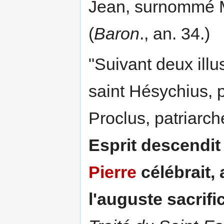
Jean, surnommé M
(
Baron
., an. 34.)
"Suivant deux illu
saint Hésychius, p
Proclus, patriarc
Esprit descend
Pierre
célébrait, 
l'auguste sacrifi