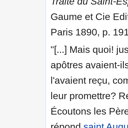
Traité du Saint-Es
Gaume et Cie Edit
Paris 1890, p. 19
"[...] Mais quoi! j
apôtres avaient-ils
l'avaient reçu, co
leur promettre? R
Écoutons les Père
répond
saint Augu