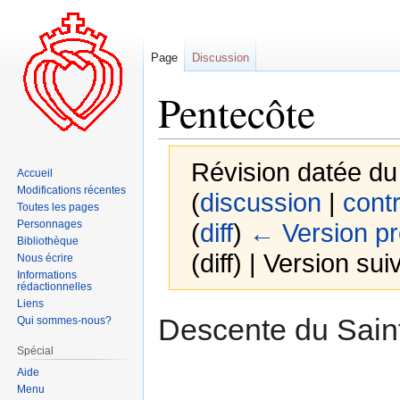
Page
Discussion
Pentecôte
Révision datée du
Accueil
Modifications récentes
(
discussion
|
contr
Toutes les pages
Personnages
(
diff
)
← Version p
Bibliothèque
(diff) | Version sui
Nous écrire
Informations
rédactionnelles
Liens
Aller
Aller
Descente du Saint
Qui sommes-nous?
à
à
Spécial
la
la
Aide
navigation
recherche
Menu