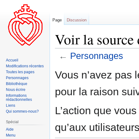
Page
Discussion
Voir la source
←
Personnages
Accueil
Modifications récentes
Aller
Aller
Vous n’avez pas le
Toutes les pages
à
à
Personnages
la
la
Bibliothèque
pour la raison sui
navigation
recherche
Nous écrire
Informations
rédactionnelles
Liens
L’action que vous
Qui sommes-nous?
Spécial
qu’aux utilisateur
Aide
Menu