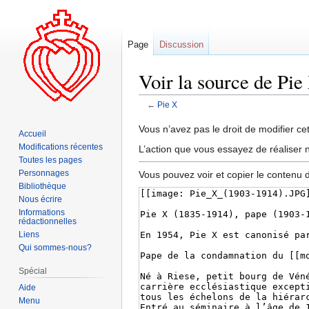
Page
Discussion
Voir la source de Pie
←
Pie X
Aller
Aller
Vous n’avez pas le droit de modifier cet
Accueil
à
à
Modifications récentes
L’action que vous essayez de réaliser n
la
la
Toutes les pages
navigation
recherche
Personnages
Vous pouvez voir et copier le contenu 
Bibliothèque
Nous écrire
Informations
rédactionnelles
Liens
Qui sommes-nous?
Spécial
Aide
Menu