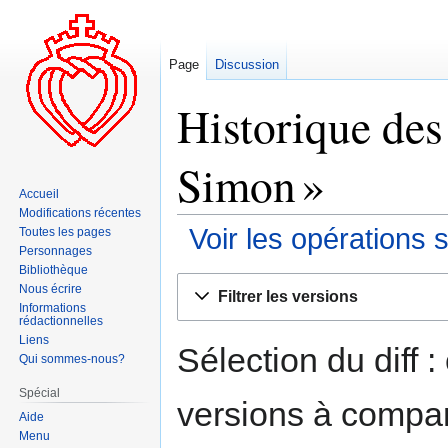
Page
Discussion
Historique des 
Simon »
Accueil
Modifications récentes
Voir les opérations 
Toutes les pages
Personnages
Bibliothèque
Aller
Aller
Nous écrire
Filtrer les versions
à
à
Informations
rédactionnelles
la
la
Liens
navigation
recherche
Sélection du diff 
Qui sommes-nous?
Spécial
versions à compar
Aide
Menu