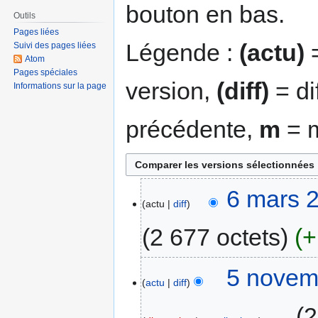
bouton en bas.
Outils
Pages liées
Légende :
(actu)
=
Suivi des pages liées
Atom
Pages spéciales
version,
(diff)
= di
Informations sur la page
précédente,
m
= m
6 mars 
actu
diff
2 677 octets
+
5 novem
actu
diff
‎
2