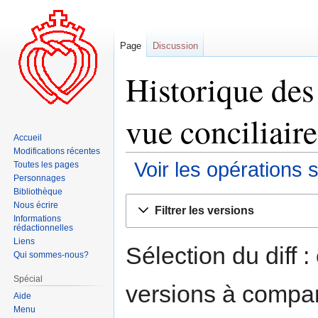
Page
Discussion
Historique des
vue conciliaire
Accueil
Modifications récentes
Voir les opérations 
Toutes les pages
Personnages
Bibliothèque
Aller
Aller
Nous écrire
Filtrer les versions
à
à
Informations
rédactionnelles
la
la
Liens
navigation
recherche
Sélection du diff 
Qui sommes-nous?
Spécial
versions à compar
Aide
Menu