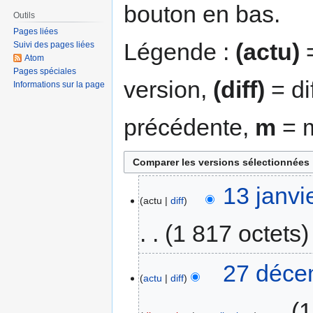
bouton en bas.
Outils
Pages liées
Légende :
(actu)
=
Suivi des pages liées
Atom
Pages spéciales
version,
(diff)
= di
Informations sur la page
précédente,
m
= m
13 janvi
actu
diff
1 817 octets
27 déce
actu
diff
‎
1