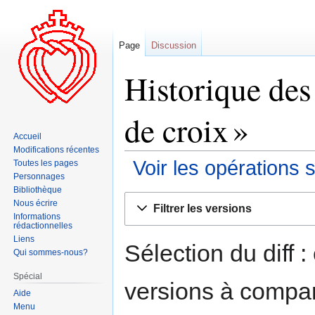
Page
Discussion
Historique des
de croix »
Accueil
Modifications récentes
Voir les opérations 
Toutes les pages
Personnages
Bibliothèque
Aller
Aller
Nous écrire
Filtrer les versions
à
à
Informations
rédactionnelles
la
la
Liens
navigation
recherche
Sélection du diff 
Qui sommes-nous?
Spécial
versions à compar
Aide
Menu