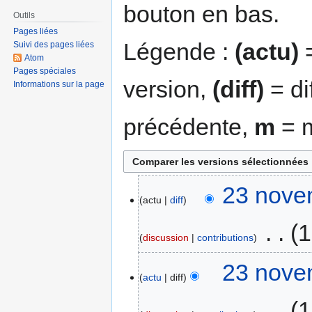
bouton en bas.
Outils
Pages liées
Légende :
(actu)
=
Suivi des pages liées
Atom
Pages spéciales
version,
(diff)
= di
Informations sur la page
précédente,
m
= m
23 nove
actu
diff
‎
1
discussion
contributions
23 nove
actu
diff
‎
1