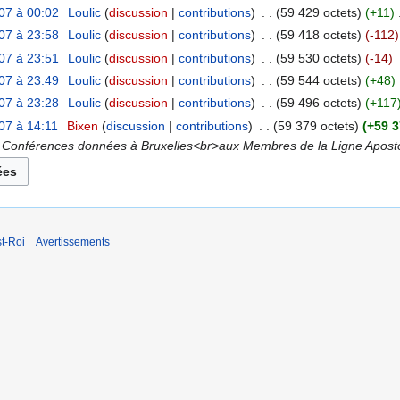
07 à 00:02
‎
Loulic
discussion
contributions
‎
59 429 octets
+11
‎
07 à 23:58
‎
Loulic
discussion
contributions
‎
59 418 octets
-112
07 à 23:51
‎
Loulic
discussion
contributions
‎
59 530 octets
-14
07 à 23:49
‎
Loulic
discussion
contributions
‎
59 544 octets
+48
07 à 23:28
‎
Loulic
discussion
contributions
‎
59 496 octets
+117
07 à 14:11
‎
Bixen
discussion
contributions
‎
59 379 octets
+59 3
Conférences données à Bruxelles<br>aux Membres de la Ligne Apostol
t-Roi
Avertissements