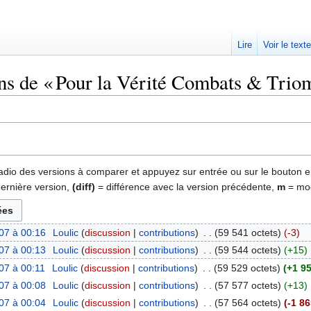
Lire
Voir le text
ons de « Pour la Vérité Combats & Trio
 radio des versions à comparer et appuyez sur entrée ou sur le bouton e
dernière version,
(diff)
= différence avec la version précédente,
m
= mod
07 à 00:16
‎
Loulic
discussion
contributions
‎
59 541 octets
-3
07 à 00:13
‎
Loulic
discussion
contributions
‎
59 544 octets
+15
‎
07 à 00:11
‎
Loulic
discussion
contributions
‎
59 529 octets
+1 9
07 à 00:08
‎
Loulic
discussion
contributions
‎
57 577 octets
+13
07 à 00:04
‎
Loulic
discussion
contributions
‎
57 564 octets
-1 86