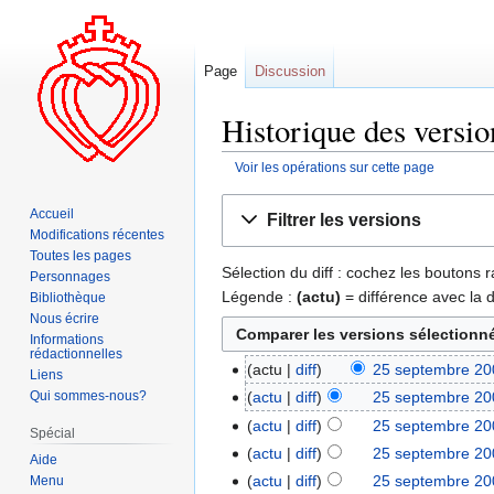
Page
Discussion
Historique des versi
Voir les opérations sur cette page
Aller
Aller
Accueil
Filtrer les versions
à
à
Modifications récentes
la
la
Toutes les pages
Sélection du diff : cochez les boutons
navigation
recherche
Personnages
Légende :
(actu)
= différence avec la 
Bibliothèque
Nous écrire
Informations
rédactionnelles
actu
diff
25 septembre 20
Liens
Qui sommes-nous?
actu
diff
25 septembre 20
actu
diff
25 septembre 20
Spécial
actu
diff
25 septembre 20
Aide
actu
diff
25 septembre 20
Menu