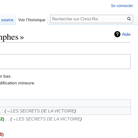
Se connecter
Rechercher
e source
Voir l’historique
mphes »
Aide
n bas.
ification mineure.
→‎LES SECRETS DE LA VICTOIRE
52
‎
→‎LES SECRETS DE LA VICTOIRE
5