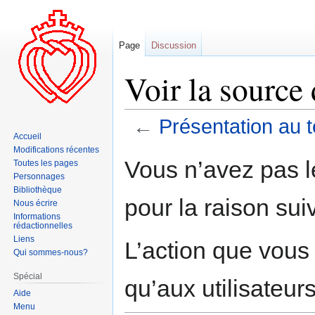
Page
Discussion
Voir la source
←
Présentation au 
Accueil
Modifications récentes
Aller
Aller
Vous n’avez pas le
Toutes les pages
à
à
Personnages
la
la
Bibliothèque
pour la raison sui
navigation
recherche
Nous écrire
Informations
rédactionnelles
Liens
L’action que vous
Qui sommes-nous?
Spécial
qu’aux utilisateur
Aide
Menu