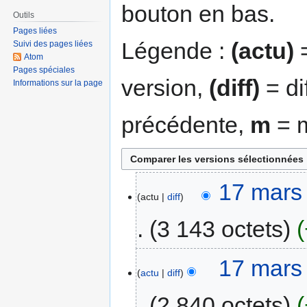
bouton en bas.
Outils
Pages liées
Légende :
(actu)
=
Suivi des pages liées
Atom
Pages spéciales
version,
(diff)
= di
Informations sur la page
précédente,
m
= m
17 mars
actu
diff
3 143 octets
17 mars
actu
diff
2 840 octets