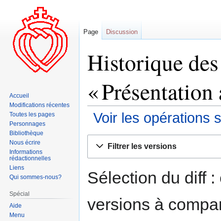
Page
Discussion
Historique des
« Présentation
Accueil
Modifications récentes
Voir les opérations 
Toutes les pages
Personnages
Bibliothèque
Aller
Aller
Nous écrire
Filtrer les versions
à
à
Informations
rédactionnelles
la
la
Liens
navigation
recherche
Sélection du diff 
Qui sommes-nous?
Spécial
versions à compar
Aide
Menu