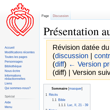
Page
Discussion
Présentation a
Révision datée du
Accueil
Modifications récentes
(
discussion
|
contr
Toutes les pages
Personnages
(
diff
)
← Version p
Bibliothèque
(diff) | Version sui
Nous écrire
Informations
rédactionnelles
Liens
Aller
Aller
Qui sommes-nous?
Sommaire
à
à
1
Récits
Spécial
la
la
1.1
Bible
Aide
navigation
recherche
1.1.1
Luc, II, 21 - 39
Menu