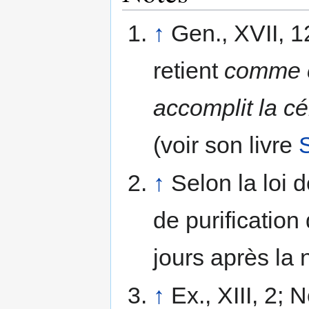
↑
Gen., XVII, 12
retient
comme c
accomplit la cé
(voir son livre
S
↑
Selon la loi 
de purification
jours après la 
↑
Ex., XIII, 2; 