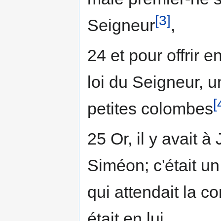
[3]
Seigneur
,
24 et pour offrir en
loi du Seigneur, u
[
petites colombes
25 Or, il y avai
Siméon; c'était u
qui attendait la co
était en lui.