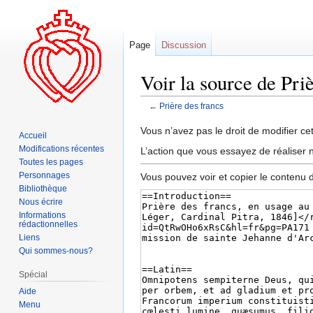
Page
Discussion
Voir la source de Pri
←
Prière des francs
Aller
Aller
Vous n’avez pas le droit de modifier cet
Accueil
à
à
Modifications récentes
L’action que vous essayez de réaliser n
la
la
Toutes les pages
navigation
recherche
Personnages
Vous pouvez voir et copier le contenu 
Bibliothèque
Nous écrire
Informations
rédactionnelles
Liens
Qui sommes-nous?
Spécial
Aide
Menu