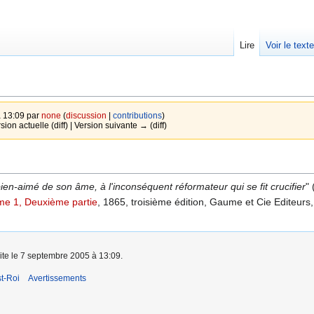
Lire
Voir le text
à 13:09 par
none
(
discussion
|
contributions
)
sion actuelle (diff) | Version suivante → (diff)
bien-aimé de son âme, à l'inconséquent réformateur qui se fit crucifier
" 
me 1, Deuxième partie
, 1865, troisième édition, Gaume et Cie Editeurs,
aite le 7 septembre 2005 à 13:09.
t-Roi
Avertissements