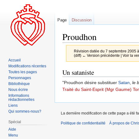
Page
Discussion
Proudhon
Révision datée du 7 septembre 2005 
(diff) ← Version précédente | Voir la ver
Accueil
Modifications récentes
Aller
Aller
Un sataniste
Toutes les pages
à
à
Personnages
"Proudhon désire substituer
Satan
,
le 
la
la
Bibliothèque
Traité du Saint-Esprit (Mgr Gaume) To
Nous écrire
navigation
recherche
Informations
rédactionnelles
Liens
Qui sommes-nous?
La dernière modification de cette page a été f
Spécial
Politique de confidentialité
À propos de Chris
Aide
Menu