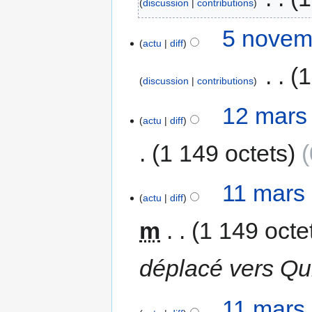
discussion
contributions
5 novem
actu
diff
‎
1
discussion
contributions
12 mars
actu
diff
1 149 octets
11 mars
actu
diff
m
1 149 octe
déplacé vers Q
11 mars