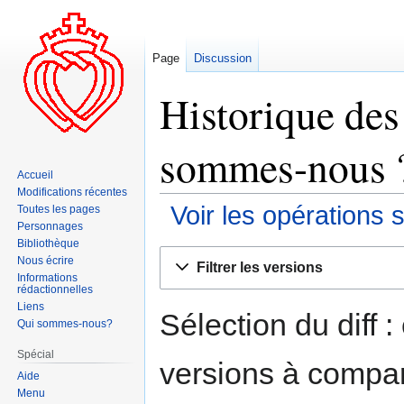
Page
Discussion
Historique des
sommes-nous ?
Accueil
Modifications récentes
Voir les opérations 
Toutes les pages
Personnages
Bibliothèque
Aller
Aller
Nous écrire
Filtrer les versions
à
à
Informations
rédactionnelles
la
la
Liens
navigation
recherche
Sélection du diff 
Qui sommes-nous?
Spécial
versions à compar
Aide
Menu