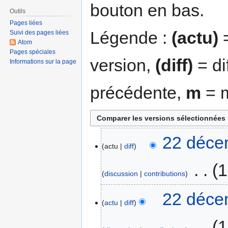
bouton en bas.
Outils
Pages liées
Légende :
(actu)
=
Suivi des pages liées
Atom
Pages spéciales
version,
(diff)
= di
Informations sur la page
précédente,
m
= m
22 déce
actu
diff
‎
1
discussion
contributions
22 déce
actu
diff
‎
1