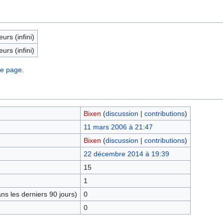
eurs (infini)
eurs (infini)
te page.
Bixen
(
discussion
|
contributions
)
11 mars 2006 à 21:47
Bixen
(
discussion
|
contributions
)
22 décembre 2014 à 19:39
15
1
s les derniers 90 jours)
0
0