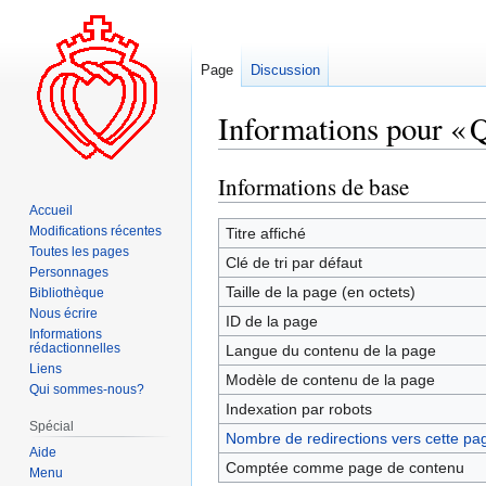
Page
Discussion
Informations pour « 
Informations de base
Aller
Aller
à
à
Accueil
la
la
Modifications récentes
Titre affiché
Toutes les pages
navigation
recherche
Clé de tri par défaut
Personnages
Taille de la page (en octets)
Bibliothèque
Nous écrire
ID de la page
Informations
rédactionnelles
Langue du contenu de la page
Liens
Modèle de contenu de la page
Qui sommes-nous?
Indexation par robots
Spécial
Nombre de redirections vers cette pa
Aide
Comptée comme page de contenu
Menu