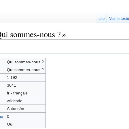
Lire
Voir le text
Qui sommes-nous ? »
Qui sommes-nous ?
Qui sommes-nous ?
1 192
3041
fr - français
wikicode
Autorisée
ge
0
Oui