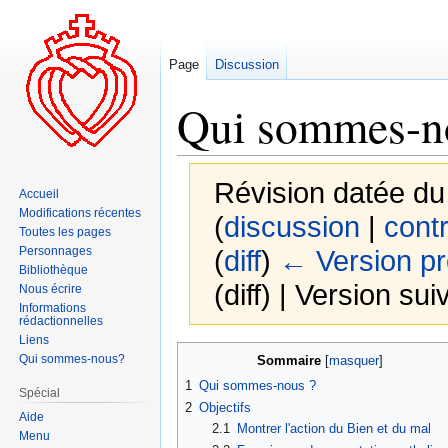
Page
Discussion
Qui sommes-n
Révision datée d
Accueil
Modifications récentes
(
discussion
|
contr
Toutes les pages
Personnages
(
diff
)
← Version p
Bibliothèque
(diff) | Version sui
Nous écrire
Informations
rédactionnelles
Liens
Aller
Aller
Qui sommes-nous?
Sommaire
à
à
1
Qui sommes-nous ?
Spécial
la
la
2
Objectifs
Aide
navigation
recherche
2.1
Montrer l'action du Bien et du mal
Menu