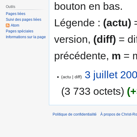
bouton en bas.
Outils
Pages liées
Légende :
(actu)
=
Suivi des pages liées
Atom
Pages spéciales
version,
(diff)
= di
Informations sur la page
précédente,
m
= m
3 juillet 20
actu
diff
3 733 octets
+
Politique de confidentialité
À propos de Christ-Ro