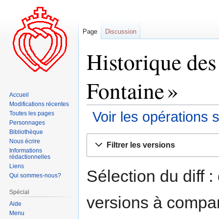
Page
Discussion
Historique des
Fontaine »
Accueil
Modifications récentes
Voir les opérations 
Toutes les pages
Personnages
Bibliothèque
Aller
Aller
Nous écrire
Filtrer les versions
à
à
Informations
rédactionnelles
la
la
Liens
navigation
recherche
Sélection du diff 
Qui sommes-nous?
Spécial
versions à compar
Aide
Menu