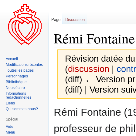
Page
Discussion
Rémi Fontaine
Révision datée du 
Accueil
Modifications récentes
(
discussion
|
contr
Toutes les pages
Personnages
(diff) ← Version pr
Bibliothèque
(diff) | Version sui
Nous écrire
Informations
rédactionnelles
Liens
Aller
Aller
Rémi Fontaine (195
Qui sommes-nous?
à
à
Spécial
la
la
professeur de phi
Aide
navigation
recherche
Menu