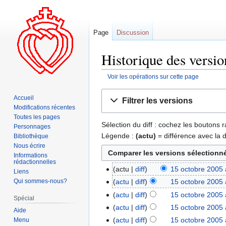
Page
Discussion
Historique des versio
Voir les opérations sur cette page
Aller
Aller
Accueil
Filtrer les versions
à
à
Modifications récentes
la
la
Toutes les pages
Sélection du diff : cochez les boutons
navigation
recherche
Personnages
Légende :
(actu)
= différence avec la 
Bibliothèque
Nous écrire
Informations
rédactionnelles
actu
diff
15 octobre 2005 
Liens
Qui sommes-nous?
actu
diff
15 octobre 2005 
actu
diff
15 octobre 2005 
Spécial
actu
diff
15 octobre 2005 
Aide
actu
diff
15 octobre 2005 
Menu