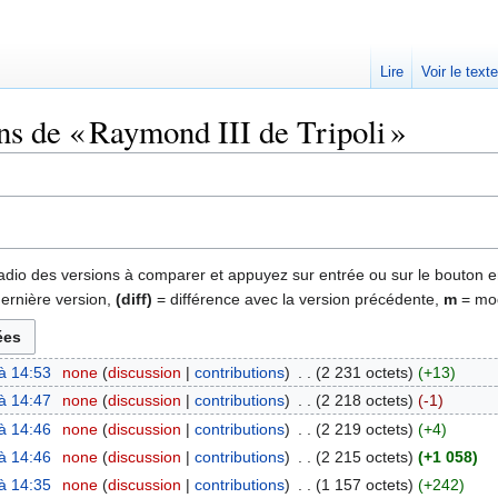
Lire
Voir le text
ns de « Raymond III de Tripoli »
 radio des versions à comparer et appuyez sur entrée ou sur le bouton e
dernière version,
(diff)
= différence avec la version précédente,
m
= mod
à 14:53
‎
none
discussion
contributions
‎
2 231 octets
+13
à 14:47
‎
none
discussion
contributions
‎
2 218 octets
-1
à 14:46
‎
none
discussion
contributions
‎
2 219 octets
+4
à 14:46
‎
none
discussion
contributions
‎
2 215 octets
+1 058
à 14:35
‎
none
discussion
contributions
‎
1 157 octets
+242