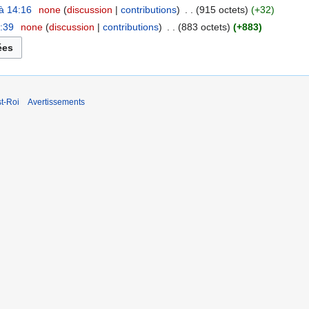
à 14:16
‎
none
discussion
contributions
‎
915 octets
+32
2:39
‎
none
discussion
contributions
‎
883 octets
+883
t-Roi
Avertissements