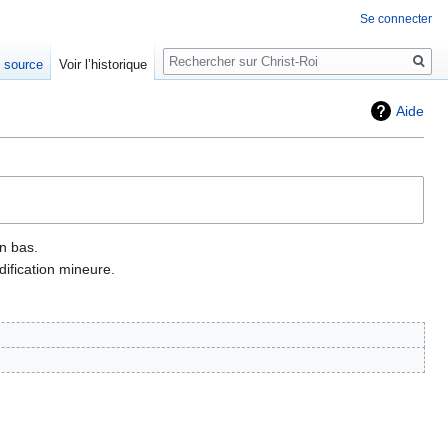
Se connecter
Rechercher
e source
Voir l’historique
Aide
n bas.
ification mineure.