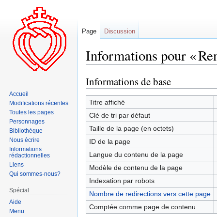
Page
Discussion
Informations pour « Re
Informations de base
Aller
Aller
à
à
Accueil
la
la
Titre affiché
Modifications récentes
navigation
recherche
Toutes les pages
Clé de tri par défaut
Personnages
Taille de la page (en octets)
Bibliothèque
Nous écrire
ID de la page
Informations
Langue du contenu de la page
rédactionnelles
Liens
Modèle de contenu de la page
Qui sommes-nous?
Indexation par robots
Spécial
Nombre de redirections vers cette page
Aide
Comptée comme page de contenu
Menu