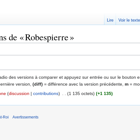
Lire
Voir le text
ns de « Robespierre »
 radio des versions à comparer et appuyez sur entrée ou sur le bouton e
dernière version,
(diff)
= différence avec la version précédente,
m
= mod
one
discussion
contributions
‎
1 135 octets
+1 135
t-Roi
Avertissements