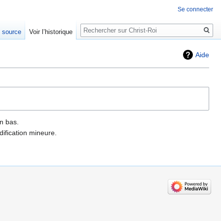
Se connecter
Rechercher
e source
Voir l’historique
Aide
n bas.
ification mineure.