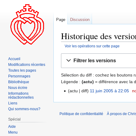
Page
Discussion
Historique des versio
Voir les opérations sur cette page
Aller
Aller
Accueil
Filtrer les versions
à
à
Modifications récentes
la
la
Toutes les pages
Sélection du diff : cochez les boutons
navigation
recherche
Personnages
Légende :
(actu)
= différence avec la 
Bibliothèque
Nous écrire
actu
diff
11 juin 2005 à 22:05
‎
n
Informations
rédactionnelles
Liens
Qui sommes-nous?
Politique de confidentialité
À propos de Chris
Spécial
Aide
Menu